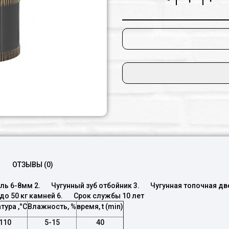
Финская сауна (сухая баня)
Русская баня горячая (влажная
Русская баня классическая
сауна)
Турецкая баня (паровая баня)
ОТЗЫВЫ (0)
ль 6-8мм 2. Чугунный зуб отбойник 3. Чугунная топочная д
о 50 кг камней 6. Срок службы 10 лет
тура ,°С
Влажность, %
время, t (min)
110
5-15
40