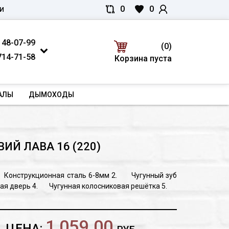
0
0
И
 48-07-99
(0)
714-71-58
Корзина пуста
АЛЫ
ДЫМОХОДЫ
ВИЙ ЛАВА 16 (220)
 Конструкционная сталь 6-8мм 2. Чугунный зуб
ная дверь 4. Чугунная колосниковая решётка 5.
ый кожух вмещающий до 50 кг камней 6. Срок
Температура ,
Влажность,
время, t
1 059.00
ЦЕНА: