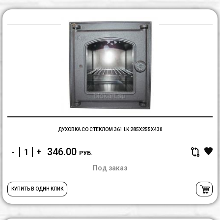
Д
с
с
3
L
2
ДУХОВКА СО СТЕКЛОМ 361 LK 285Х255Х430
346.00
-
+
РУБ.
Под заказ
КУПИТЬ В ОДИН КЛИК