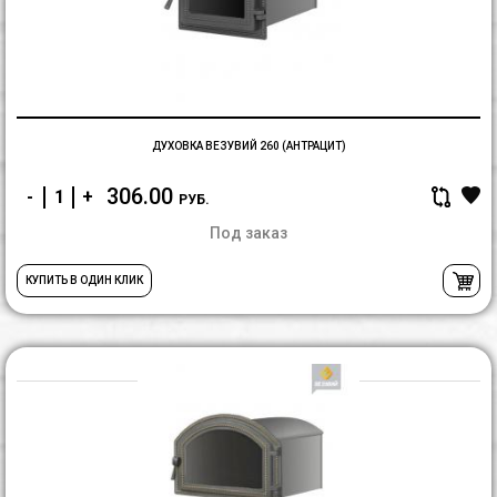
ДУХОВКА ВЕЗУВИЙ 260 (АНТРАЦИТ)
306.00
-
+
РУБ.
Под заказ
КУПИТЬ В ОДИН КЛИК
Д
В
2
(А