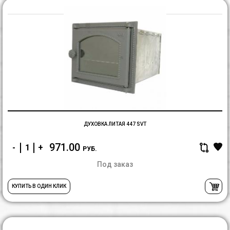
Д
Л
4
S
ДУХОВКА ЛИТАЯ 447 SVT
971.00
-
+
РУБ.
Под заказ
КУПИТЬ В ОДИН КЛИК