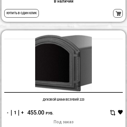
В наличии
КУПИТЬ В ОДИН КЛИК
Д
ш
В
2
ДУХОВОЙ ШКАФ ВЕЗУВИЙ 223
455.00
-
+
РУБ.
Под заказ