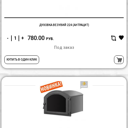
ДУХОВКА ВЕЗУВИЙ 224 (АНТРАЦИТ)
780.00
-
+
РУБ.
Под заказ
КУПИТЬ В ОДИН КЛИК
Д
В
2
(А