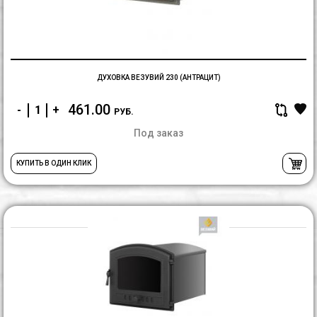
ДУХОВКА ВЕЗУВИЙ 230 (АНТРАЦИТ)
461.00
-
+
РУБ.
Под заказ
КУПИТЬ В ОДИН КЛИК
Д
В
2
(А