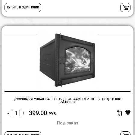
КУПИТЬ В ОДИН КЛИК
Д
чу
к
Д
Д
б
р
п
с
(
ДУХОВКА ЧУГУННАЯ КРАШЕННАЯ ДП-ДТ-6АС БЕЗ РЕШЕТКИ, ПОД СТЕКЛО
(РУБЦОВСК)
399.00
-
+
РУБ.
Под заказ