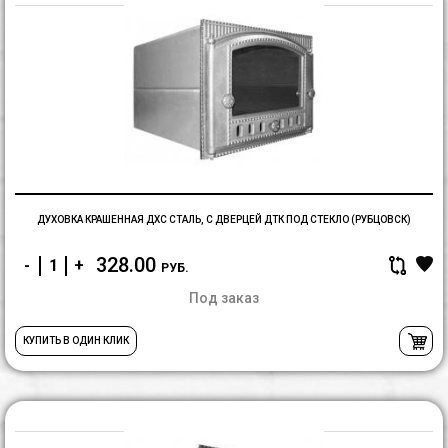
Д
к
Д
ст
с
д
Д
п
с
(
ДУХОВКА КРАШЕННАЯ ДХС СТАЛЬ, С ДВЕРЦЕЙ ДТК ПОД СТЕКЛО (РУБЦОВСК)
328.00
-
+
РУБ.
Под заказ
КУПИТЬ В ОДИН КЛИК