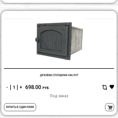
Д
С
4
S
ДУХОВКА СПЛОШНАЯ 446 SVT
698.00
-
+
РУБ.
Под заказ
КУПИТЬ В ОДИН КЛИК