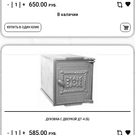
650.00
-
+
РУБ.
В наличии
КУПИТЬ В ОДИН КЛИК
Д
С
Д
Д
(Б
ДУХОВКА С ДВЕРКОЙ ДТ-4 (Б)
585.00
-
+
РУБ.