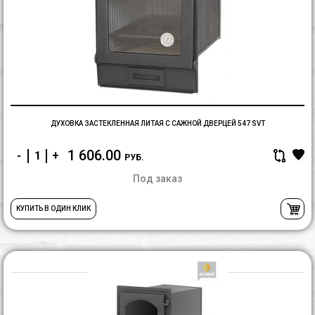
З
Л
С
С
Д
5
S
ДУХОВКА ЗАСТЕКЛЕННАЯ ЛИТАЯ С САЖНОЙ ДВЕРЦЕЙ 547 SVT
1 606.00
-
+
РУБ.
Под заказ
КУПИТЬ В ОДИН КЛИК
Д
В