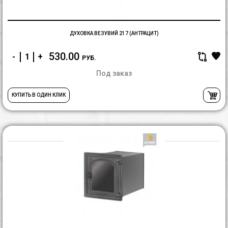
ДУХОВКА ВЕЗУВИЙ 217 (АНТРАЦИТ)
530.00
-
+
РУБ.
Под заказ
КУПИТЬ В ОДИН КЛИК
Д
В
(
(А