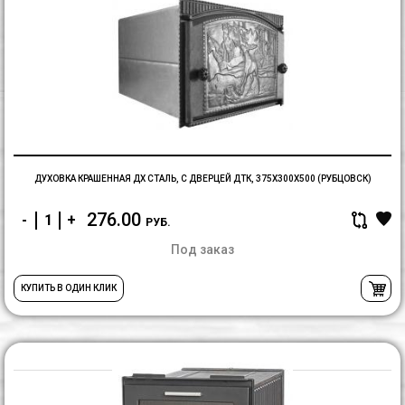
Д
к
Д
ст
с
д
Д
3
(
ДУХОВКА КРАШЕННАЯ ДХ СТАЛЬ, С ДВЕРЦЕЙ ДТК, 375Х300Х500 (РУБЦОВСК)
276.00
-
+
РУБ.
Под заказ
КУПИТЬ В ОДИН КЛИК
Д