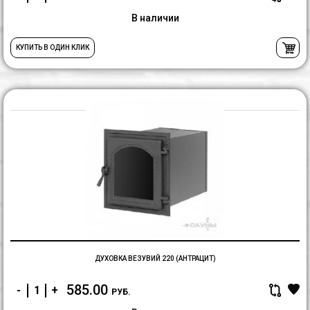
В наличии
КУПИТЬ В ОДИН КЛИК
Д
В
2
(А
ДУХОВКА ВЕЗУВИЙ 220 (АНТРАЦИТ)
585.00
-
+
РУБ.