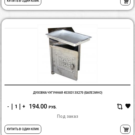
КУПИТЬ В ОДИН КЛИК
Д
чу
4
(
ДУХОВКА ЧУГУННАЯ 453Х313Х270 (БАЛЕЗИНО)
194.00
-
+
РУБ.
Под заказ
КУПИТЬ В ОДИН КЛИК