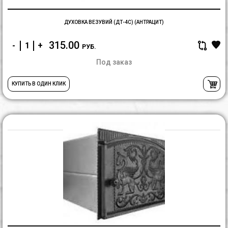
ДУХОВКА ВЕЗУВИЙ (ДТ-4С) (АНТРАЦИТ)
315.00
-
+
РУБ.
Под заказ
КУПИТЬ В ОДИН КЛИК
Д
Д
(Р