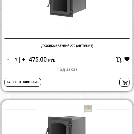
2
(А
ДУХОВКА ВЕЗУВИЙ 270 (АНТРАЦИТ)
475.00
-
+
РУБ.
Под заказ
КУПИТЬ В ОДИН КЛИК
Д
В
2
(А