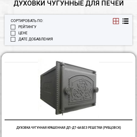
ДУХОВКИ ЧУГУННЫЕ ДЛЯ ПЕЧЕЙ
СОРТИРОВАТЬ ПО:
РЕЙТИНГУ
ЦЕНЕ
ДАТЕ ДОБАВЛЕНИЯ
Д
чу
к
Д
Д
б
р
(
ДУХОВКА ЧУГУННАЯ КРАШЕННАЯ ДП-ДТ-6А БЕЗ РЕШЕТКИ (РУБЦОВСК)