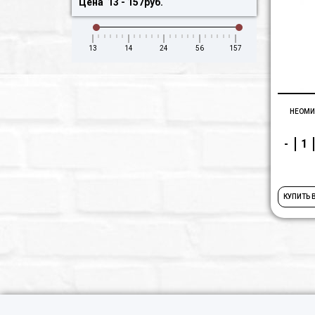
Цена
13
-
157
руб.
13
14
24
56
157
НЕОМИ
-
КУПИТЬ 