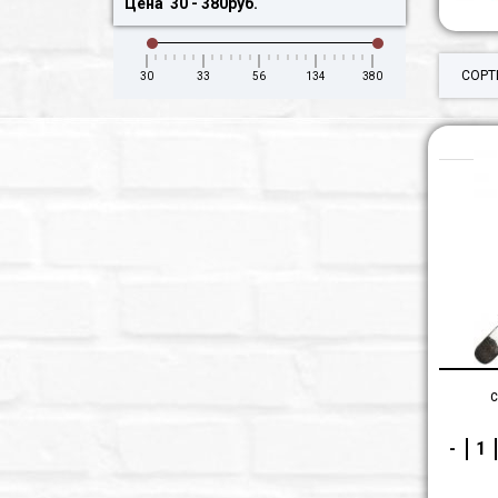
Цена
30
-
380
руб.
СОРТ
30
33
56
134
380
С
-