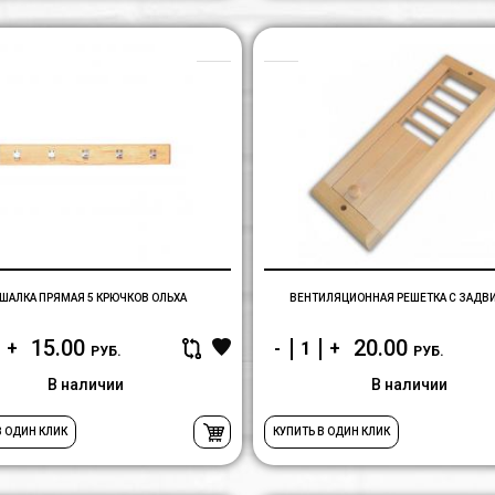
Вешалка
прямая
5
крючков
ольха
ШАЛКА ПРЯМАЯ 5 КРЮЧКОВ ОЛЬХА
ВЕНТИЛЯЦИОННАЯ РЕШЕТКА С ЗАДВ
15.00
20.00
+
-
+
РУБ.
РУБ.
В наличии
В наличии
В ОДИН КЛИК
КУПИТЬ В ОДИН КЛИК