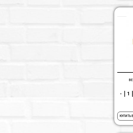
ВЕ
-
КУПИТЬ 