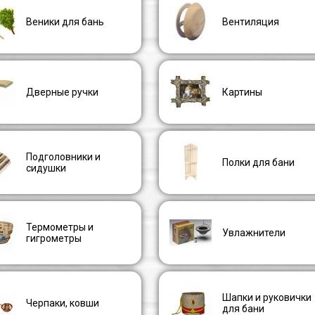
Веники для бань
Вентиляция
Дверные ручки
Картины
Подголовники и
Полки для бани
сидушки
Термометры и
Увлажнители
гигрометры
Шапки и руковички
Черпаки, ковши
для бани