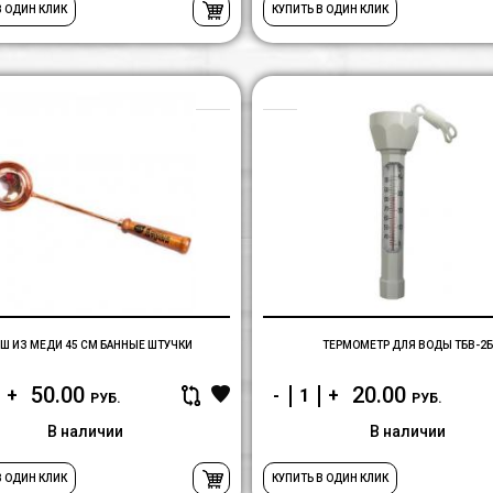
В ОДИН КЛИК
КУПИТЬ В ОДИН КЛИК
Ковш
из
меди
45
см
Банные
штучки
Ш ИЗ МЕДИ 45 СМ БАННЫЕ ШТУЧКИ
ТЕРМОМЕТР ДЛЯ ВОДЫ ТБВ-2Б
50.00
20.00
+
-
+
РУБ.
РУБ.
В наличии
В наличии
В ОДИН КЛИК
КУПИТЬ В ОДИН КЛИК