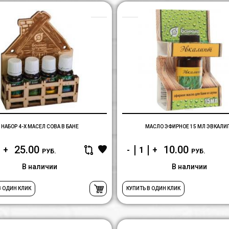
Набор
4-
х
масел
Сова
в
бане
НАБОР 4-Х МАСЕЛ СОВА В БАНЕ
МАСЛО ЭФИРНОЕ 15 МЛ ЭВКАЛИ
25.00
10.00
+
-
+
РУБ.
РУБ.
В наличии
В наличии
В ОДИН КЛИК
КУПИТЬ В ОДИН КЛИК