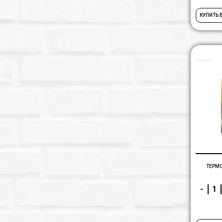
КУПИТЬ 
ТЕРМ
-