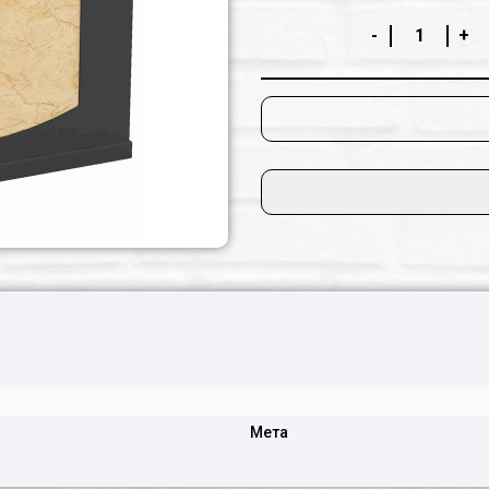
-
+
Мета