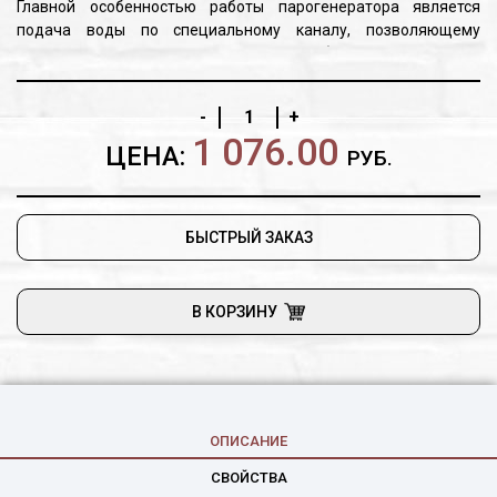
Главной особенностью работы парогенератора является
подача воды по специальному каналу, позволяющему
равномерно распределить ее по всем рабочим поверхностям,
максимально быстрое испарение достигается при контакте с
раскаленными камнями, находящимися непосредственно в
-
+
топке печи нагретыми до температуры 550°С, за счет чего
1 076.00
образуются мельчайшие частицы пара выпускаемого через
ЦЕНА:
РУБ.
систему отверстий конвектора, придающие ему ту самую
легкость.
БЫСТРЫЙ ЗАКАЗ
В КОРЗИНУ
ОПИСАНИЕ
СВОЙСТВА