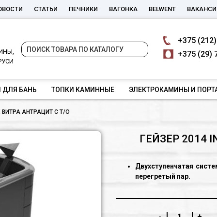
ОВОСТИ
СТАТЬИ
ПЕЧНИКИ
ВАГОНКА
BELWENT
ВАКАНСИ
+375
(212)
ИНЫ,
+375
(29) 
РУСИ
 ДЛЯ БАНЬ
ТОПКИ КАМИННЫЕ
ЭЛЕКТРОКАМИНЫ И ПОРТ
X ВИТРА АНТРАЦИТ С Т/О
ГЕЙЗЕР 2014 
Двухступенчатая систе
перегретый пар.
Компактная воронка с 
в самую горячую центр
-
+
На традиционной откры