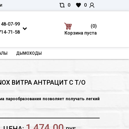
0
0
И
 48-07-99
(0)
714-71-58
Корзина пуста
АЛЫ
ДЫМОХОДЫ
INOX ВИТРА АНТРАЦИТ С Т/О
ма парообразования позволяет получать легкий
клапаном – дозатором позволяет подавать воду
альную часть закрытой каменки.
1 474.00
ЦЕНА:
той каменке удобно запаривать веник.