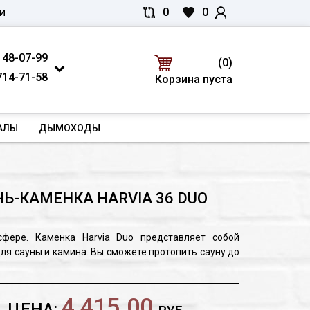
0
0
И
 48-07-99
(0)
714-71-58
Корзина пуста
АЛЫ
ДЫМОХОДЫ
Ь-КАМЕНКА HARVIA 36 DUO
сфере.
Каменкa Harvia Duo представляет собой
ля сауны и камина. Вы сможете протопить сауну до
обы попариться, и в то же время наслаждаться
ель Duo открывает новые возможности в духе
ечивает хорошую, жаркую атмосферу.
Кроме того,
4 415.00
ЦЕНА: