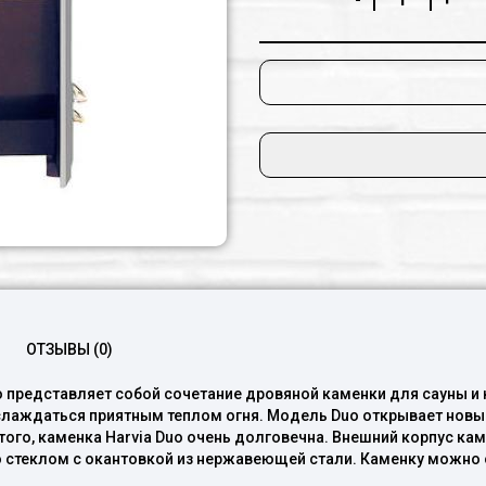
каменка Harvia Duo очень 
высококачественной нержав
дверцу со стеклом с окан
оснастить баком для воды, ко
ОТЗЫВЫ (0)
o представляет собой сочетание дровяной каменки для сауны и
наслаждаться приятным теплом огня. Модель Duo открывает нов
того, каменка Harvia Duo очень долговечна. Внешний корпус к
о стеклом с окантовкой из нержавеющей стали. Каменку можно 