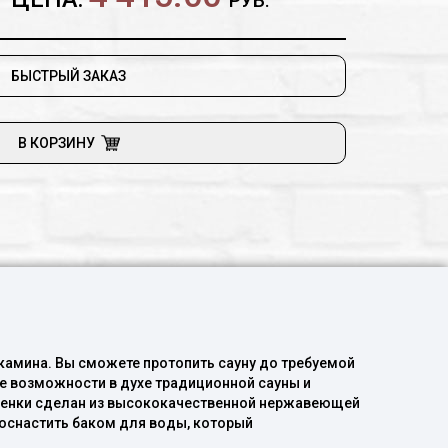
РУБ.
долговечна. Внешний корпус каменки сделан из
еющей стали. Каменка имеет большую стильную
товкой из нержавеющей стали. Каменку можно
торый устанавливается на дымовую трубу.
БЫСТРЫЙ ЗАКАЗ
В КОРЗИНУ
 камина. Вы сможете протопить сауну до требуемой
ые возможности в духе традиционной сауны и
аменки сделан из высококачественной нержавеющей
оснастить баком для воды, который