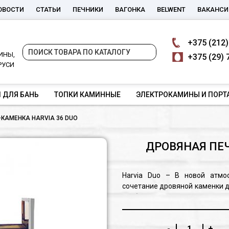
ОВОСТИ
СТАТЬИ
ПЕЧНИКИ
ВАГОНКА
BELWENT
ВАКАНСИ
+375
(212)
ИНЫ,
+375
(29) 
РУСИ
 ДЛЯ БАНЬ
ТОПКИ КАМИННЫЕ
ЭЛЕКТРОКАМИНЫ И ПОРТ
КАМЕНКА HARVIA 36 DUO
ДРОВЯНАЯ ПЕЧ
Harvia Duo – В новой атмо
сочетание дровяной каменки д
требуемой температуры, чт
приятным теплом огня. Мод
традиционной сауны и обесп
-
+