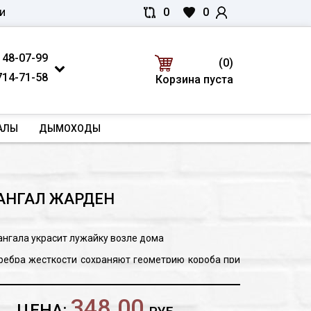
0
0
И
 48-07-99
(0)
714-71-58
Корзина пуста
АЛЫ
ДЫМОХОДЫ
АНГАЛ ЖАРДЕН
нгала украсит лужайку возле дома
ребра жесткости сохраняют геометрию короба при
а закрыты экранами, чтобы уменьшить тепловое
348.00
ЦЕНА:
ящего человека