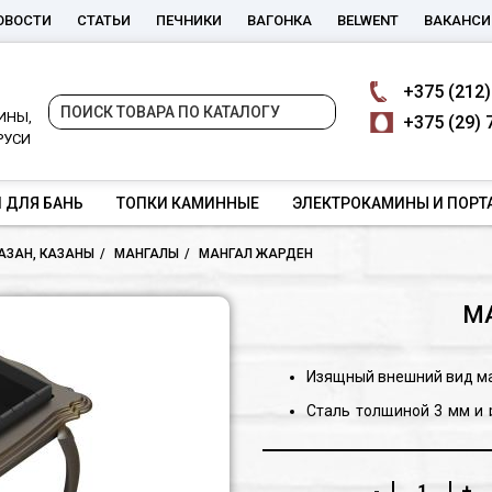
ОВОСТИ
СТАТЬИ
ПЕЧНИКИ
ВАГОНКА
BELWENT
ВАКАНСИ
+375
(212)
ИНЫ,
+375
(29) 
РУСИ
 ДЛЯ БАНЬ
ТОПКИ КАМИННЫЕ
ЭЛЕКТРОКАМИНЫ И ПОРТ
КАЗАН, КАЗАНЫ
МАНГАЛЫ
МАНГАЛ ЖАРДЕН
М
Изящный внешний вид ма
Сталь толщиной 3 мм и 
термической нагрузке
Боковые стенки мангал
-
+
излучение на близкосто