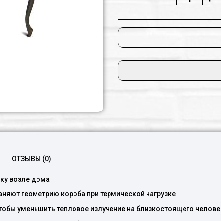
Оптимальная глубина ма
подгорит, пересохнет ил
Жесткие фасонные ножки
до 100 кг
Можно использовать ка
ОТЗЫВЫ (0)
ку возле дома
аняют геометрию короба при термической нагрузке
чтобы уменьшить тепловое излучение на близкостоящего челове