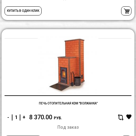
КУПИТЬ В ОДИН КЛИК
П
о
K
"
ПЕЧЬ ОТОПИТЕЛЬНАЯ KDM "ВОЛЖАНКА"
8 370.00
-
+
РУБ.
Под заказ