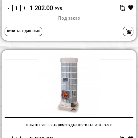
1 202.00
-
+
РУБ.
Под заказ
КУПИТЬ В ОДИН КЛИК
П
о
K
"
В
Т
ПЕЧЬ ОТОПИТЕЛЬНАЯ KDM "СУДАРЫНЯ" В ТАЛЬКОХЛОРИТЕ