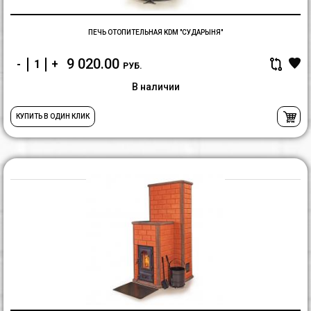
ПЕЧЬ ОТОПИТЕЛЬНАЯ KDM "СУДАРЫНЯ"
9 020.00
-
+
РУБ.
В наличии
КУПИТЬ В ОДИН КЛИК
П
о
K
"
с
п