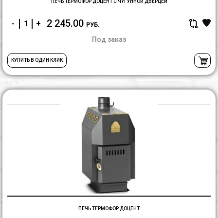
ПЕЧЬ ТЕРМОФОР ДОЦЕНТ С ЧУГУННОЙ ДВЕРЦЕЙ
2 245.00
-
+
РУБ.
Под заказ
КУПИТЬ В ОДИН КЛИК
П
Т
Д
ПЕЧЬ ТЕРМОФОР ДОЦЕНТ