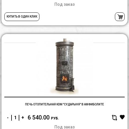
Под заказ
КУПИТЬ В ОДИН КЛИК
П
о
K
"
В
А
ПЕЧЬ ОТОПИТЕЛЬНАЯ KDM "СУДАРЫНЯ" В АМФИБОЛИТЕ
6 540.00
-
+
РУБ.
Под заказ