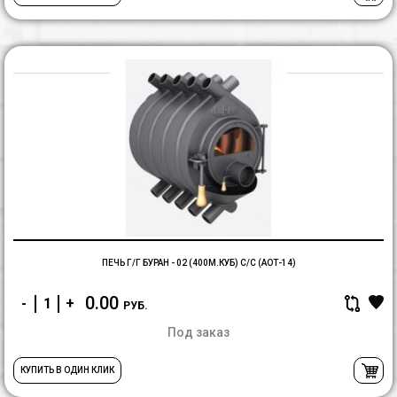
П
г/
г
Б
-
0
(4
с/
с
(
ПЕЧЬ Г/Г БУРАН - 02 (400М.КУБ) С/С (АОТ-14)
0.00
-
+
РУБ.
Под заказ
КУПИТЬ В ОДИН КЛИК