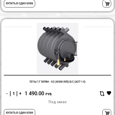
КУПИТЬ В ОДИН КЛИК
П
г/
г
Б
-
0
(4
б/
с
(
ПЕЧЬ Г/Г БУРАН - 02 (400М.КУБ) Б/С (АОТ-14)
1 490.00
-
+
РУБ.
Под заказ
КУПИТЬ В ОДИН КЛИК