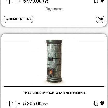
5 970.00
-
+
РУБ.
Под заказ
КУПИТЬ В ОДИН КЛИК
П
о
K
"
В
З
ПЕЧЬ ОТОПИТЕЛЬНАЯ KDM "СУДАРЫНЯ" В ЗМЕЕВИКЕ
5 305.00
-
+
РУБ.