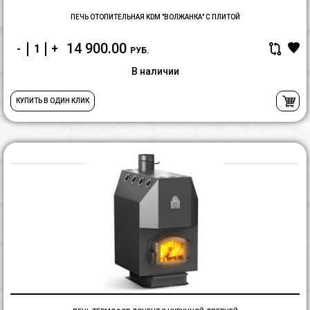
ПЕЧЬ ОТОПИТЕЛЬНАЯ KDM "ВОЛЖАНКА" С ПЛИТОЙ
14 900.00
-
+
РУБ.
В наличии
КУПИТЬ В ОДИН КЛИК
П
Т
Д
с
ч
д