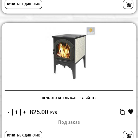
КУПИТЬ В ОДИН КЛИК
П
О
В
В
ПЕЧЬ ОТОПИТЕЛЬНАЯ ВЕЗУВИЙ В10
825.00
-
+
РУБ.
Под заказ
КУПИТЬ В ОДИН КЛИК