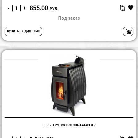
855.00
-
+
РУБ.
Под заказ
КУПИТЬ В ОДИН КЛИК
П
Т
О
Б
7
ПЕЧЬ ТЕРМОФОР ОГОНЬ-БАТАРЕЯ 7