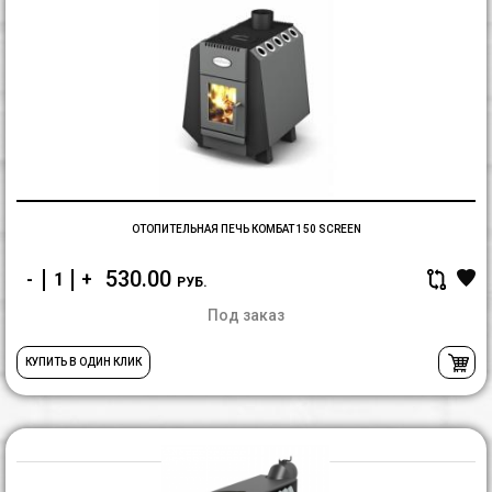
О
п
К
1
S
ОТОПИТЕЛЬНАЯ ПЕЧЬ КОМБАТ 150 SCREEN
530.00
-
+
РУБ.
Под заказ
КУПИТЬ В ОДИН КЛИК
О