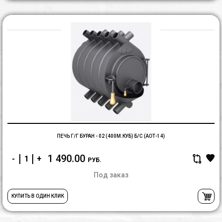
П
г/
г
Б
-
0
(4
б/
с
(
ПЕЧЬ Г/Г БУРАН - 02 (400М.КУБ) Б/С (АОТ-14)
1 490.00
-
+
РУБ.
Под заказ
КУПИТЬ В ОДИН КЛИК