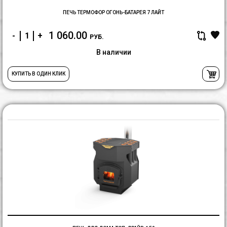
ПЕЧЬ ТЕРМОФОР ОГОНЬ-БАТАРЕЯ 7 ЛАЙТ
1 060.00
-
+
РУБ.
В наличии
КУПИТЬ В ОДИН КЛИК
П
д
д
Т
Д