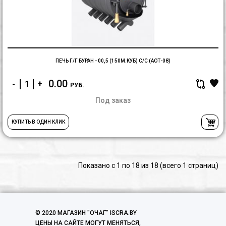
-
00
(1
с/
с
(
ПЕЧЬ Г/Г БУРАН - 00,5 (150М.КУБ) С/С (АОТ-08)
0.00
-
+
РУБ.
Под заказ
КУПИТЬ В ОДИН КЛИК
Показано с 1 по 18 из 18 (всего 1 страниц)
© 2020 МАГАЗИН "ОЧАГ" ISCRA.BY
ЦЕНЫ НА САЙТЕ МОГУТ МЕНЯТЬСЯ,