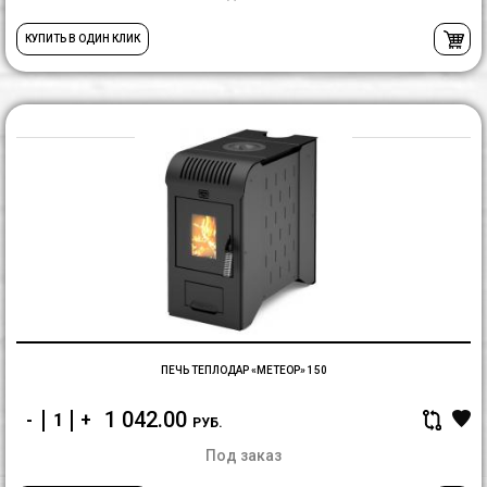
КУПИТЬ В ОДИН КЛИК
П
Т
«
1
ПЕЧЬ ТЕПЛОДАР «МЕТЕОР» 150
1 042.00
-
+
РУБ.
Под заказ