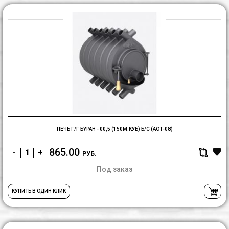
П
г/
г
Б
-
00
(1
б/
с
(
ПЕЧЬ Г/Г БУРАН - 00,5 (150М.КУБ) Б/С (АОТ-08)
865.00
-
+
РУБ.
Под заказ
КУПИТЬ В ОДИН КЛИК