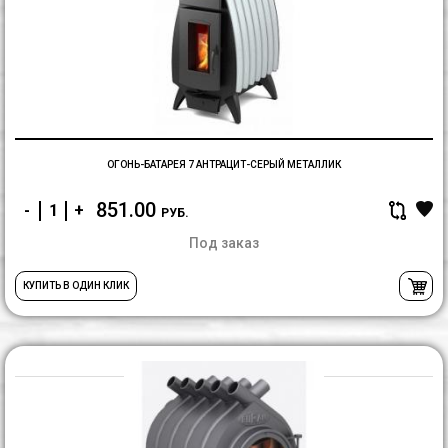
7
а
с
м
ОГОНЬ-БАТАРЕЯ 7 АНТРАЦИТ-СЕРЫЙ МЕТАЛЛИК
851.00
-
+
РУБ.
Под заказ
КУПИТЬ В ОДИН КЛИК
П
г/
г