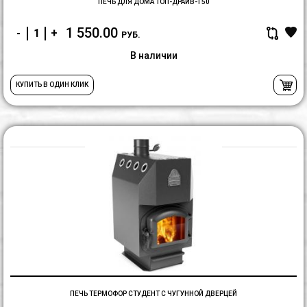
ПЕЧЬ ДЛЯ ДОМА ТОП-ДРАЙВ-150
1 550.00
-
+
РУБ.
В наличии
КУПИТЬ В ОДИН КЛИК
П
Т
С
с
ч
д
ПЕЧЬ ТЕРМОФОР СТУДЕНТ С ЧУГУННОЙ ДВЕРЦЕЙ