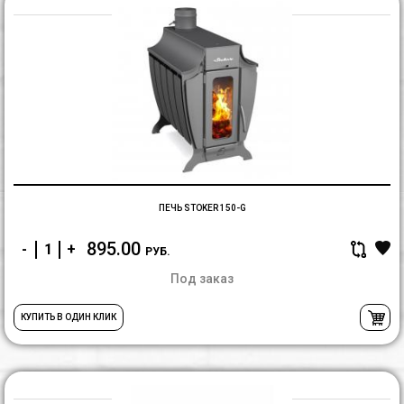
П
St
15
G
ПЕЧЬ STOKER 150-G
895.00
-
+
РУБ.
Под заказ
КУПИТЬ В ОДИН КЛИК