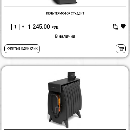
ПЕЧЬ ТЕРМОФОР СТУДЕНТ
1 245.00
-
+
РУБ.
В наличии
КУПИТЬ В ОДИН КЛИК
П
Т
О
Б
7
л