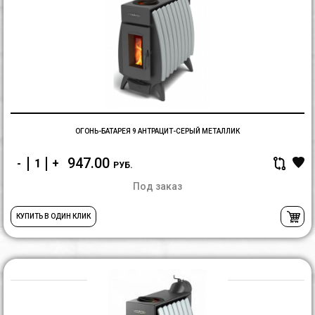
Б
9
а
с
м
ОГОНЬ-БАТАРЕЯ 9 АНТРАЦИТ-СЕРЫЙ МЕТАЛЛИК
947.00
-
+
РУБ.
Под заказ
КУПИТЬ В ОДИН КЛИК
О
Б