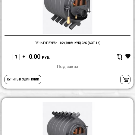
Б
-
0
(4
с/
с
(
ПЕЧЬ Г/Г БУРАН - 02 (400М.КУБ) С/С (АОТ-14)
0.00
-
+
РУБ.
Под заказ
КУПИТЬ В ОДИН КЛИК
П
г/
г
Б