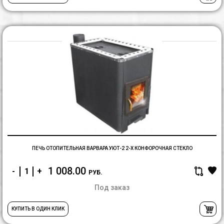
П
о
В
У
2-
x
к
с
ПЕЧЬ ОТОПИТЕЛЬНАЯ ВАРВАРА УЮТ-2 2-X КОНФОРОЧНАЯ СТЕКЛО
1 008.00
-
+
РУБ.
Под заказ
КУПИТЬ В ОДИН КЛИК