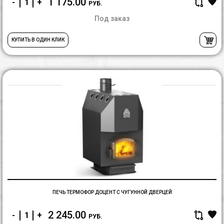
1 175.00
-
+
РУБ.
Под заказ
КУПИТЬ В ОДИН КЛИК
П
Т
Д
с
ч
д
ПЕЧЬ ТЕРМОФОР ДОЦЕНТ С ЧУГУННОЙ ДВЕРЦЕЙ
2 245.00
-
+
РУБ.